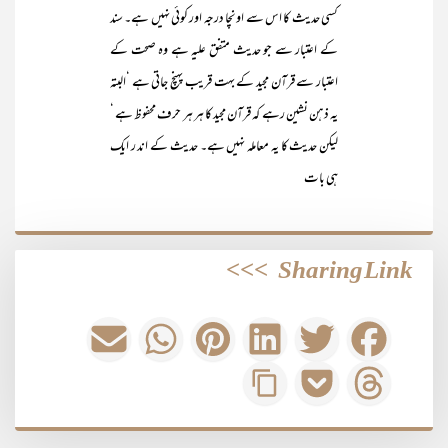
کسی حدیث کا اس سے اونچا درجہ اور کوئی نہیں ہے۔ سند
کے اعتبار سے جو حدیث متفق علیہ ہے وہ صحت کے
اعتبار سے قرآن مجید کے بہت قریب پہنچ جاتی ہے ‘البتہ
یہ ذہن نشین رہے کہ قرآن مجید کا ہر ہر حرف محفوظ ہے ‘
لیکن حدیث کا یہ معاملہ نہیں ہے۔ حدیث کے اند ر ایک
ہی بات
>>>
Sharing Link