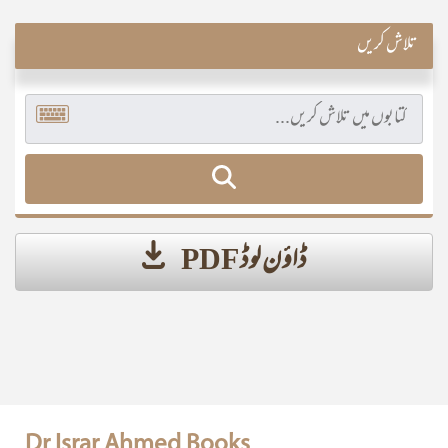
تلاش کریں
ڈاؤن لوڈ PDF
Dr Israr Ahmed Books