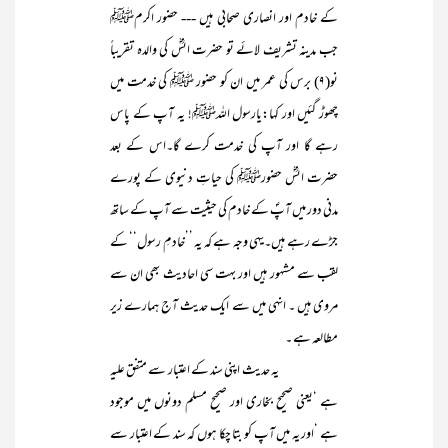
کے خادم اور انصاری صحابی ہیں --- حضور اکرمﷺ
جب مدینہ تشریف لائے تو حضرت انسؓ کی والدہ تقریباً
نو(۹) برس کی عمر میں ان کو حضور ﷺ کی خدمت میں
چھوڑ گئیں اور کہا:یارسول اللہﷺ! یہ آپ کے پاس
رہے گا اور آپ کی خدمت کرے گا۔اس کے بعد
حضرت انسؓ حضورﷺ کی حیاتِ دنیوی کے پورے
مدنی دور میں آپؐ کے خادم کی حیثیت سے آپ کے ساتھ
جڑے رہے ہیں۔یہی وجہ ہے کہ یہ ’’خادمِ رسول‘‘ کے
لقب سے مشہور ہیں اور بہت سی احادیث بھی ان سے
مروی ہیں ۔ انہی میں سے ایک حدیث آج ہمارے زیر
مطالعہ ہے ۔
یہ حدیث اپنی سند کے اعتبار سے متفق علیہ
ہے ‘یعنی صحیح بخاری اور صحیح مسلم دونوں میں موجود
ہے ‘اور یہ میں آپ کو بتا چکا ہوں کہ سند کے اعتبار سے