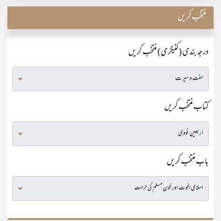
منتخب کریں
درجہ بندی (کٹیگری) منتخب کریں
کتاب منتخب کریں
باب منتخب کریں