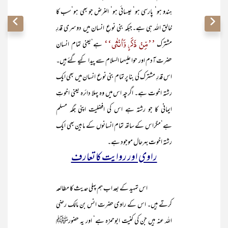
ہندو ہو‘ پارسی ہو‘ عیسائی ہو‘ الغرض جو بھی ہو‘سب کا
خالق اللہ ہی ہے۔جبکہ بنی نوعِ انسان میں دوسری قدرِ
’’مِّنْ ذَکَرٍ وَّاُنْثٰی‘‘
مشترک
ہے‘یعنی تمام انسان
حضرت آدم اور حوا علیہما السلام سے پیدا کیے گئے ہیں۔
اس قدرِ مشترک کی بنا پر تمام بنی نوع انسان میں بھی ایک
رشتہ اخوت ہے۔ اگرچہ اس میں وہ پہلا دائرہ یعنی اخوتِ
ایمانی کا جو رشتہ ہے اس کی افضلیت اپنی جگہ مسلم
ہے‘مگراس کے ساتھ تمام انسانوں کے مابین بھی ایک
رشتہ اخوت بہرحال موجود ہے۔
راوی اور روایت کا تعارف
اس تمہید کے بعد اب ہم پہلی حدیث کا مطالعہ
کرتے ہیں۔ اس کے راوی حضرت انس بن مالک رضی
اللہ عنہ ہیں جن کی کنیت ابوحمزہ ہے‘ اور یہ حضورﷺ