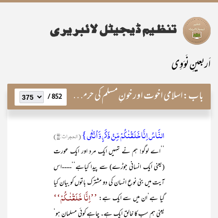
اَربعینِ نَوَوِی
باب:
اسلامی اخوت اور خونِ مسلم کی حرمت
852 /
النَّاسُ اِنَّا خَلَقۡنٰکُمۡ مِّنۡ ذَکَرٍ وَّ اُنۡثٰی}
(الحجرات:۱۳)
’’اے لوگو! ہم نے تمہیں ایک مرد اور ایک عورت
(یعنی ایک انسانی جوڑے) سے پیدا کیاہے‘‘----اس
آیت میں بنی نوعِ انسان کی دو مشترک باتوں کو بیان کیا
’’اِنَّا خَلَقْنٰـکُمْ‘‘
گیا ہے‘ان میں سے ایک ہے:
یعنی ہم سب کا خالق ایک ہے۔ چاہے کوئی مسلمان ہو‘