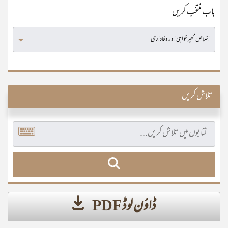
باب منتخب کریں
تلاش کریں
ڈاؤن لوڈ PDF