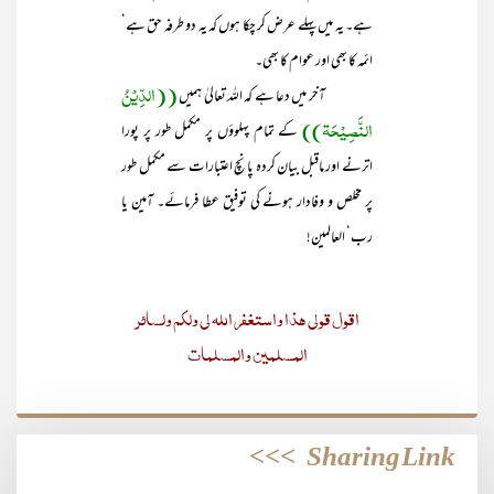
ہے۔ یہ میں پہلے عرض کر چکا ہوں کہ یہ دو طرفہ حق ہے‘
ائمہ کا بھی اور عوام کا بھی۔
((الدِّیْنُ
آخر میں دعا ہے کہ اللہ تعالیٰ ہمیں
النَّصِیْحَۃ))
کے تمام پہلوؤں پر مکمل طور پر پورا
اترنے اور ماقبل بیان کردہ پانچ اعتبارات سے مکمل طور
پر مخلص و وفادار ہونے کی توفیق عطا فرمائے۔ آمین یا
رب‘ العالمین!
اقول قولی ھذا واستغفر اللہ لی ولکم ولسائر
المسلمین والمسلمات
>>>
Sharing Link