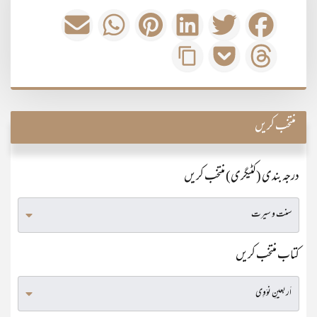
منتخب کریں
درجہ بندی (کٹیگری) منتخب کریں
کتاب منتخب کریں