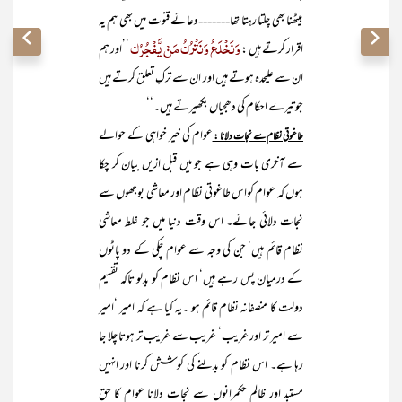
بیٹھنا بھی چلتا رہتا تھا-------دعائے قنوت میں بھی ہم یہ
وَنَخْلَعُ وَنَتْرُکُ مَنْ یَّفْجُرُک
اقرار کرتے ہیں :
’’اور ہم
ان سے علیحدہ ہوتے ہیں اور ان سے ترکِ تعلق کرتے ہیں
جو تیرے احکام کی دھجیاں بکھیرتے ہیں۔‘‘
عوام کی خیر خواہی کے حوالے
طاغوتی نظام سے نجات دلانا :
سے آخری بات وہی ہے جو میں قبل ازیں بیان کر چکا
ہوں کہ عوام کواس طاغوتی نظام اور معاشی بوجھوں سے
نجات دلائی جائے۔ اس وقت دنیا میں جو غلط معاشی
نظام قائم ہیں‘ جن کی وجہ سے عوام چکی کے دو پاٹوں
کے درمیان پس رہے ہیں‘ اس نظام کو بدلو تاکہ تقسیم
دولت کا منصفانہ نظام قائم ہو ۔یہ کیا ہے کہ امیر ‘امیر
سے امیر تر اور غریب‘ غریب سے غریب تر ہوتا چلا جا
رہا ہے۔ اس نظام کو بدلنے کی کوشش کرنا اور انہیں
مستبد اور ظالم حکمرانوں سے نجات دلانا عوام کا حق