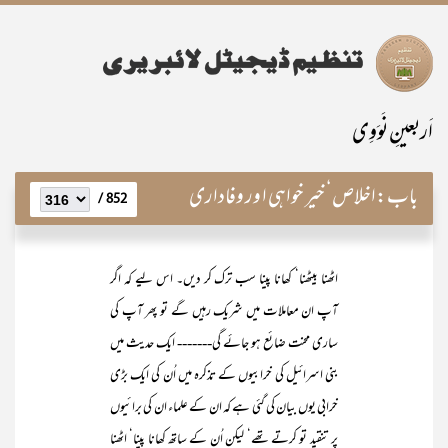
اَربعینِ نَوَوِی
باب:
اخلاص‘ خیر خواہی ا ور وفاداری
852 /
اٹھنا بیٹھنا‘ کھانا پینا سب ترک کر دیں۔ اس لیے کہ اگر
آپ ان معاملات میں شریک رہیں گے تو پھر آپ کی
ساری محنت ضائع ہو جائے گی------- ایک حدیث میں
بنی اسرائیل کی خرابیوں کے تذکرہ میں اُن کی ایک بڑی
خرابی یوں بیان کی گئی ہے کہ ان کے علماء ان کی برائیوں
پر تنقید تو کرتے تھے‘ لیکن اُن کے ساتھ کھانا پینا‘ اٹھنا