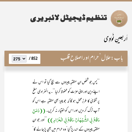
اَربعینِ نَوَوِی
باب:
حلال‘ حرام اور اصلاحِ قلب
852 /
’’پس جو شخص ان مشتبہ چیزوں سے بچ گیا تو اس نے
اپنے دین اور اپنی عزت کو محفوظ کر لیا‘‘۔یہ انفرادی سطح
پر تقویٰ کا طرزِعمل ہو گا کہ جو چیز بھی مشتبہ ہے اس کو
((وَمَنْ
آپ ترک کر دیں اور اس کو اختیار نہ کریں۔
وَقَعَ فِی الشُّبُھَاتِ وَقَعَ فِی الْحَرَامِ))
’’اور جو ان
مشتبہ چیزوں کے اندر پڑ گیا‘ وہ حرام میں بھی پڑ جائے گا‘