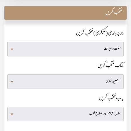
منتخب کریں
درجہ بندی (کٹیگری) منتخب کریں
کتاب منتخب کریں
باب منتخب کریں