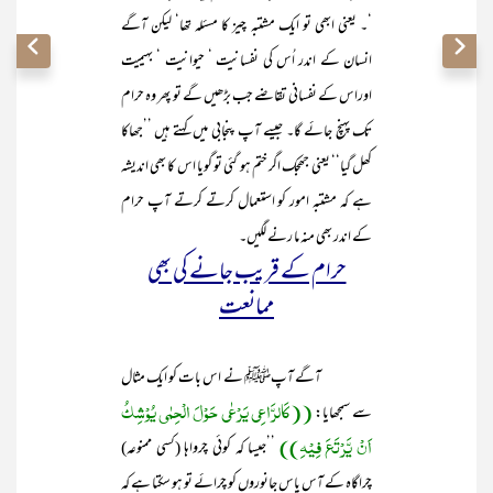
‘۔ یعنی ابھی تو ایک مشتبہ چیز کا مسئلہ تھا‘ لیکن آگے
انسان کے اندر اُس کی نفسانیت ‘ حیوانیت ‘ بہیمیت
اوراس کے نفسانی تقاضے جب بڑھیں گے تو پھر وہ حرام
تک پہنچ جائے گا۔ جیسے آپ پنجابی میں کہتے ہیں ’’جھاکا
کھل گیا‘‘ یعنی جھجک اگر ختم ہو گئی تو گویا اس کا بھی اندیشہ
ہے کہ مشتبہ امور کو استعمال کرتے کرتے آپ حرام
کے اندر بھی منہ ما رنے لگیں۔
حرام کے قریب جانے کی بھی
ممانعت
آگے آپﷺ نے اس بات کو ایک مثال
((کَالرَّاعِی یَرْعٰی حَوْلَ الْحِمٰی یُوْشِکُ
سے سمجھایا:
اَنْ یَّرْتَعَ فِیْہِ))
’’جیسا کہ کوئی چرواہا (کسی ممنوعہ)
چراگاہ کے آس پاس جانوروں کو چرائے تو ہو سکتا ہے کہ