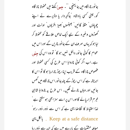
حِمیٰ
جانور چراگاہ میں جا پہنچیں ‘‘۔
کہتے ہیں محفوظ چراگاہ
کو۔یعنی کسی بادشاہ ‘جاگیردار یا وڈیرے نے اپنے
چوپاؤں‘ مثلاً گائیں‘ بھینسوں‘بھیڑ بکریوں‘ اونٹ اور
گھوڑوں وغیرہ کے لیے ایک خاص علاقے کو محفوظ کر
لیاہو کہ یہاں صرف ان کے جانور چریں گے اور اس میں
حِمٰی
عوام کا کوئی جانور داخل نہیں ہو گا‘ تو وہ اس کی
ہے۔اب اگر کوئی چرواہا اس طرح کی کسی محفوظ اور
مخصوص چراگاہ کے قریب اپنا ریوڑ چرارہا ہو گا تو اس کا
اندیشہ ہے کہ اس ریوڑ کے چند جانور اس چراگاہ میں گھس
جائیں اور وہاں چرنے لگیں۔ اس طرح یہ چرواہا شاہی
مجرم قرار پائے گا اور اس پر اسے سزا بھی ہو سکتی ہے‘
لہٰذا احتیاط کا تقاضا یہی ہے کہ اس سے دُور دُور رہو‘
بالکل یہی
Keep at a safe distance ۔
معاملہ مشتبہات کے بارے میں ہے کہ ان سے دُور رہا