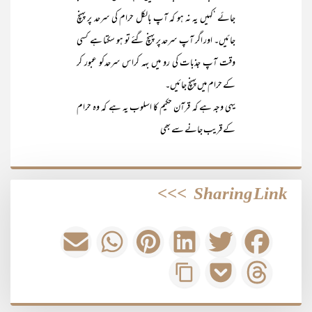
جائے ‘کہیں یہ نہ ہو کہ آپ بالکل حرام کی سرحد پر پہنچ
جائیں۔ اور اگر آپ سرحد پر پہنچ گئے تو ہو سکتا ہے کسی
وقت آپ جذبات کی رو میں بہہ کراس سرحدکو عبور کر
کے حرام میں پہنچ جائیں۔
یہی وجہ ہے کہ قرآن حکیم کا اسلوب یہ ہے کہ وہ حرام
کے قریب جانے سے بھی
>>>
Sharing Link