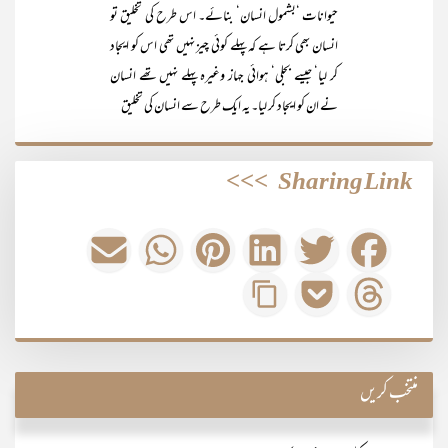
حیوانات ‘بشمول انسان‘ بنائے۔ اس طرح کی تخلیق تو
انسان بھی کرتا ہے کہ پہلے کوئی چیز نہیں تھی اس کو ایجاد
کر لیا‘ جیسے بجلی‘ ہوائی جہاز وغیرہ پہلے نہیں تھے انسان
نے ان کو ایجاد کر لیا۔ یہ ایک طرح سے انسان کی تخلیق
>>>
Sharing Link
منتخب کریں