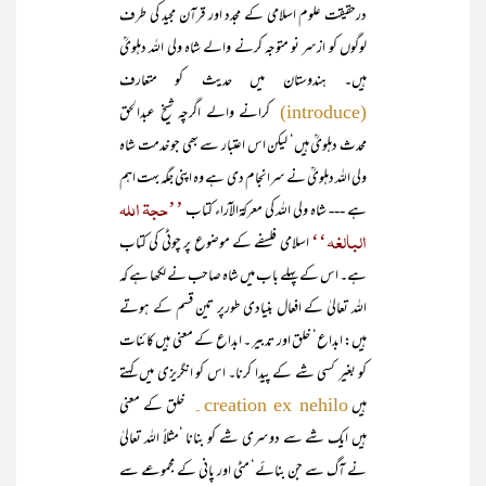
درحقیقت علوم اسلامی کے مجدد اور قرآن مجید کی طرف
لوگوں کو ازسر نو متوجہ کرنے والے شاہ ولی اللہ دہلویؒ
ہیں۔ ہندوستان میں حدیث کو متعارف
کرانے والے اگرچہ شیخ عبدالحق
(introduce)
محدث دہلویؒ ہیں‘ لیکن اس اعتبار سے بھی جو خدمت شاہ
ولی اللہ دہلویؒ نے سرانجام دی ہے وہ اپنی جگہ بہت اہم
’’حجۃ اللہ
ہے --- شاہ ولی اللہ کی معرکۃالآراء کتاب
البالغہ‘‘
اسلامی فلسفے کے موضوع پر چوٹی کی کتاب
ہے۔ اس کے پہلے باب میں شاہ صاحب نے لکھا ہے کہ
اللہ تعالیٰ کے افعال بنیادی طورپر تین قسم کے ہوتے
ہیں: ابداع‘ خلق اور تدبیر ۔ ابداع کے معنی ہیں کائنات
کو بغیر کسی شے کے پیدا کرنا۔ اس کو انگریزی میں کہتے
ہیں
خلق کے معنی
creation ex nehilo۔
ہیں ایک شے سے دوسری شے کو بنانا ‘مثلاً اللہ تعالیٰ
نے آگ سے جن بنائے‘ مٹی اور پانی کے مجموعے سے