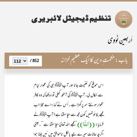
اَربعینِ نَوَوِی
باب:
حکمت ِ دین کا ایک عظیم خزانہ
852 /
اس موقع کو غنیمت جانا اور آپﷺ ہی کی تلوار نیام
سے نکال لی۔ آپﷺ کی آنکھ کھلی تو دیکھا کہ وہ کافر
تلوار سونتے سرپرکھڑا ہے ۔ اُس نے کہا : اے محمدؐ! اب
مجھے بتائو تمہیں کون مجھ سے بچا سکتا ہے؟ آپﷺ نے
((اَللّٰہُ))
فرمایا:
’’مجھے اللہ تعالیٰ بچا سکتا ہے‘‘۔یعنی
اگرچہ حالات میرے لیے بالکل ناموافق ہیں‘ میں لیٹا ہوا