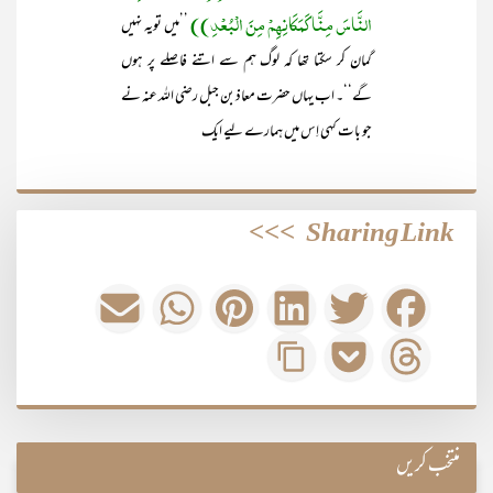
النَّاسَ مِنَّا کَمَکَانِھِمْ مِنَ الْبُعْدِ))
’’میں تویہ نہیں
گمان کر سکتا تھا کہ لوگ ہم سے اتنے فاصلے پر ہوں
گے‘‘۔ اب یہاں حضرت معاذ بن جبل رضی اللہ عنہ نے
جو بات کہی اِس میں ہمارے لیے ایک
>>>
Sharing Link
منتخب کریں