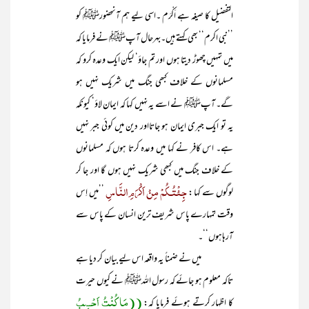
التفضیل کا صیغہ ہے اَکْرَم ۔اسی لیے ہم آنحضورﷺ کو
’’نبی اکرم‘‘ بھی کہتے ہیں۔بہرحال آپﷺ نے فرمایا کہ
میں تمہیں چھوڑ دیتا ہوں اور تم جاؤ‘ لیکن ایک وعدہ کرو کہ
مسلمانوں کے خلاف کبھی جنگ میں شریک نہیں ہو
گے۔ آپﷺ نے اسے یہ نہیں کہا کہ ایمان لاؤ‘ کیونکہ
یہ تو ایک جبری ایمان ہو جاتااور دین میں کوئی جبر نہیں
ہے۔ اس کافر نے کہا میں وعدہ کرتا ہوں کہ مسلمانوں
کے خلاف جنگ میں کبھی شریک نہیں ہوں گا اور جا کر
جِئْتُـکُمْ مِنْ اَکْرَمِ النَّاسِ
لوگوں سے کہا :
’’میں اِس
وقت تمہارے پاس شریف ترین انسان کے پاس سے
آرہاہوں‘‘۔
میں نے ضمناً یہ واقعہ اس لیے بیان کر دیا ہے
تاکہ معلوم ہو جائے کہ رسول اللہﷺ نے کیوں حیرت
((مَا کُنْتُ اَحْسِبُ
کا اظہار کرتے ہوئے فرمایا کہ: