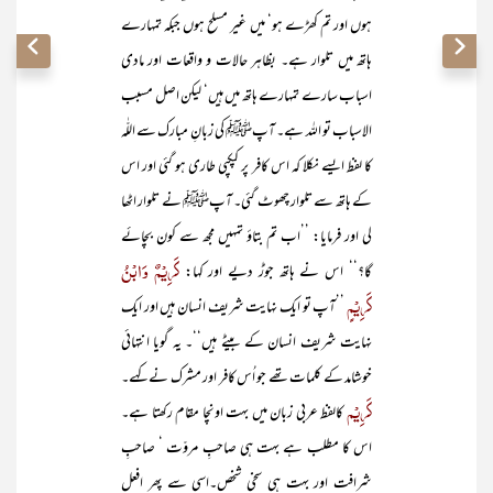
ہوں اور تم کھڑے ہو‘ میں غیر مسلح ہوں جبکہ تمہارے
ہاتھ میں تلوار ہے۔ بظاہر حالات و واقعات اور مادی
اسباب سارے تمہارے ہاتھ میں ہیں‘ لیکن اصل مسبب
الاسباب تو اللہ ہے۔ آپﷺ کی زبانِ مبارک سے اللّٰہ
کا لفظ ایسے نکلا کہ اس کافر پر کپکپی طاری ہو گئی اور اس
کے ہاتھ سے تلوار چھوٹ گئی۔ آپﷺ نے تلوار اٹھا
لی اور فرمایا: ’’اب تم بتاؤ تمہیں مجھ سے کون بچائے
کَرِیْمٌ وَابْنُ
گا؟‘‘ اس نے ہاتھ جوڑ دیے اور کہا:
کَرِیْمٍ
’’آپ تو ایک نہایت شریف انسان ہیں اور ایک
نہایت شریف انسان کے بیٹے ہیں‘‘۔ یہ گویا انتہائی
خوشامد کے کلمات تھے جو اُس کافر اور مشرک نے کہے۔
کَرِیْم
کالفظ عربی زبان میں بہت اونچا مقام رکھتا ہے۔
اس کا مطلب ہے بہت ہی صاحبِ مروّت ‘ صاحبِ
شرافت اور بہت ہی سخی شخص۔اسی سے پھر افعل