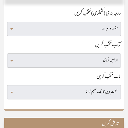
درجہ بندی (کٹیگری) منتخب کریں
کتاب منتخب کریں
باب منتخب کریں
تلاش کریں