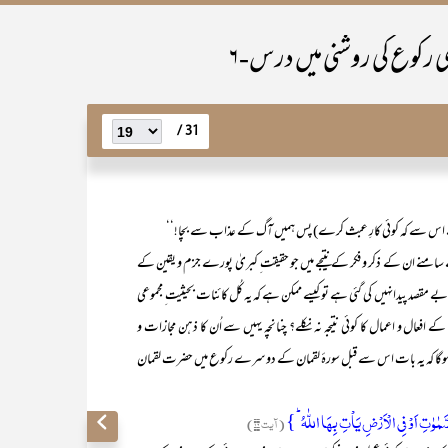
رکوع کی روشنی میں درس-۶
31 /
ع ہے اس سے کہ کوئی کارِ عبث کرے) پس ہمیں آگ کے عذاب سے بچا!‘‘
 کے ذکر و فکر کے نتیجے میں جو حقیقت ِ کبریٰ پورے جزم و یقین کے
 بے مقصد پیدانہیں کی گئی ہے تو کیسے ممکن ہے کہ یہ کُل کائنات بحیثیت ِ مجموعی
ے افعال و اعمال کا کوئی نتیجہ نہ نکلے؟ چنانچہ یہیں سے اُن کا ذہن مجازات و
اد ہوگا کہ یہ بات اس سے قبل سورۂ لقمان کے دوسرے رکوع میں حضرت لقمان
َّمٰوٰتِ اَوۡ فِی الۡاَرۡضِ یَاۡتِ بِہَا اللّٰہُ ؕ}
(آیت ۱۶)