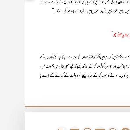
وئی عمل خواہ نیکی کا ہو یا بدی کا) خواہ وہ رائی کے دانے کے برابر
ائیوں) میں خواہ زمین (کی وسعتوں) میں‘ اللہ اسے لا حاضر کرے گا۔‘‘
روید جوزِ جو‘‘
دیکھتے ہیں کہ دنیامیں اکثر وبیشترمعاملہ الٹاہوتاہے۔ چنانچہ نیکوکاروں کے
! آپ ذرا سی دیرکو فیصلہ کر کے دیکھ لیجیے کہ مجھے کسی حال میں جھوٹ نہیں
ود پر کاربند ہو نے کا فیصلہ کر کے دیکھ لیجیے‘ دو وقت کے کھانے کے لالے پڑ