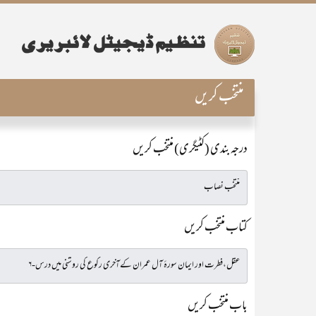
منتخب کریں
درجہ بندی (کٹیگری) منتخب کریں
کتاب منتخب کریں
باب منتخب کریں