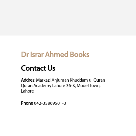
Dr Israr Ahmed Books
Contact Us
Addres:
Markazi Anjuman Khuddam ul Quran
Quran Academy Lahore 36-K, Model Town,
Lahore
Phone
042-35869501-3