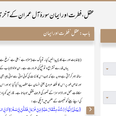
عقل،فطرت اور ایمان سورۂ آل عمران کےآخری 
باب:
عقل‘ فطرت اور ایمان
(بلاغایت اور بے کار) پیدا نہیں کیا۔ توپاک ہے (منزّہ ہے‘ اعلیٰ ہے‘ ارف
یہاں قدرے تشریح و توضیح کی ضرورت ہے۔ ان اولوالالباب کے سامنے ان
ساتھ ابھر کر آتی ہے وہ یہ ہے کہ جب اس کائنات کی کوئی ادنی ٰ سے ادنی ٰ چیز بھی
اور خاص طور پر اس کا نقطۂ عروج یعنی انسان بے مقصد پیدا کیا گیا ہو اور اس ک
مکافاتِ عمل اور جزا و سزا کے تصور کی طرف منتقل ہو جاتا ہے۔ قارئین کو ی
کی اپنے بیٹے کو نصیحت کے ضمن میں آ چکی ہے:
{یٰبُنَیَّ اِنَّہَاۤ اِنۡ تَکُ مِثۡقَالَ حَبَّۃٍ مِّنۡ خَرۡدَلٍ فَتَکُنۡ فِیۡ صَخۡرَۃٍ اَوۡ فِی الس