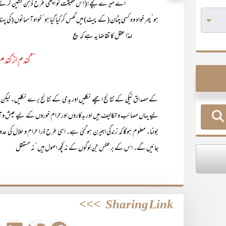
’’اے میرے بچے! (اس حقیقت کو اچھی طرح ذہن نشین کر لے کہ انسان کا ک
ہو‘ پھر خواہ وہ کسی چٹان (کے پیٹ) میں گھس کر کیا گیا ہو‘ خواہ آسمانوں (کی پہن
لہذا عقل کا تقاضا یہ ہے کہ ؏
’’گندم از گندم ب
کے مصداق نیکی کے نتائج اچھے نکلیں اور بدی کے نتائج برے نکلیں۔ لیکن ہم یہ 
لیے یہاں مصائب و تکالیف ہیں اور بدکاروں اورحرام خوروں کے لیے عیش و آرام
بولنا۔ معلوم ہوگا کہ زندگی اجیرن ہو گئی ہے۔ اسی طرح ذرا حرام و حلال کی حد
جائیں گے۔ اس کے برعکس جن لوگوں کے نہ کچھ اصول ہیں‘ نہ مستقل
>>>
Sharing Link