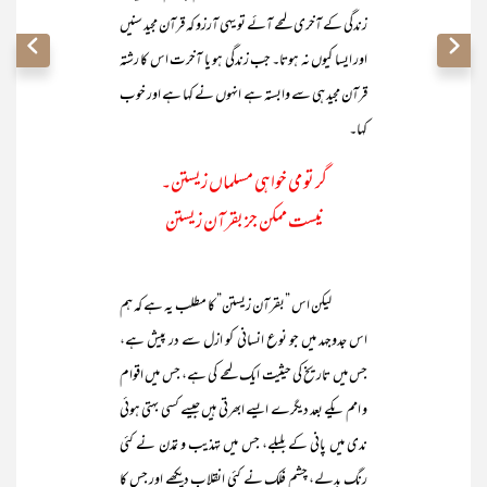
زندگی کے آخری لمحے آئے تو یہی آرزو کہ قرآن مجید سنیں
اور ایسا کیوں نہ ہوتا۔ جب زندگی ہو یا آخرت اس کا رشتہ
قرآن مجید ہی سے وابستہ ہے انہوں نے کہا ہے اور خوب
کہا۔
گر تو می خواہی مسلماں زیستن۔
نیست ممکن جز بقرآن زیستن
لیکن اس ”بقرآن زیستن” کا مطلب یہ ہے کہ ہم
اس جدوجہد میں جو نوع انسانی کو ازل سے در پیش ہے،
جس میں تاریخ کی حیثیت ایک لمحے کی ہے، جس میں اقوام
و امم یکے بعد دیگرے ایسے ابھرتی ہیں جیسے کسی بہتی ہوئی
ندی میں پانی کے بلبلے، جس میں تہذیب و تمدن نے کئی
رنگ بدلے، چشم فلک نے کئی انقلاب دیکھے اور جس کا