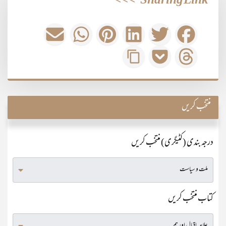
>>>
Sharing Link
منتخب کریں
درجہ بندی (کٹیگری) منتخب کریں
کتاب منتخب کریں