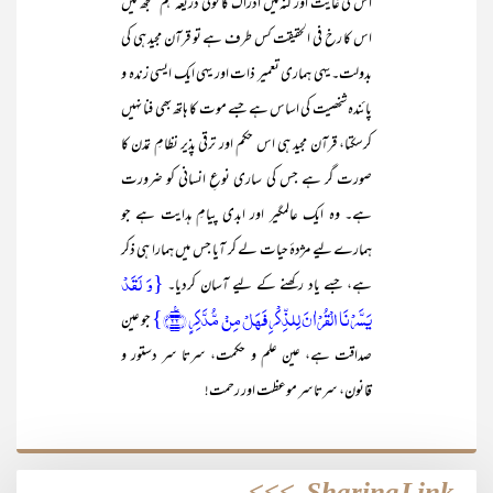
اس کی غایت اور کنہ میں ادراک کا کوئی ذریعہ ہم سمجھ لیں
اس کا رخ فی الحقیقت کس طرف ہے تو قرآن مجید ہی کی
بدولت۔ یہی ہماری تعمیر ذات اور یہی ایک ایسی زندہ و
پائندہ شخصیت کی اساس ہے جسے موت کا ہاتھ بھی فنا نہیں
کرسکتا، قرآن مجید ہی اس حکم اور ترقی پذیر نظامِ تمدن کا
صورت گر ہے جس کی ساری نوعِ انسانی کو ضرورت
ہے۔ وہ ایک عالمگیر اور ابدی پیامِ ہدایت ہے جو
ہمارے لیے مژدۂ حیات لے کر آیا جس میں ہمارا ہی ذکر
{وَ لَقَدۡ
ہے، جسے یاد رکھنے کے لیے آسان کردیا۔
یَسَّرۡنَا الۡقُرۡاٰنَ لِلذِّکۡرِ فَہَلۡ مِنۡ مُّدَّکِرٍ ﴿٪۲۲﴾}
جو عین
صداقت ہے، عین علم و حکمت، سرتا سر دستور و
قانون، سرتاسر موعظت اور رحمت!