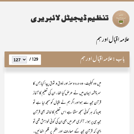
علامہ اقبال اور ہم
باب:
علامہ اقبال اور ہم
129 /
میں وہ کیفیت، وہ درد و سوز اور ذوق و شوق پیدا کیا جس کا
سرچشمہ ایمان میں نے عرض کیا تھا۔ ان کی تعلیم کا آغاز
قرآن مجید سے ہوا اور اگر ہم نے اقبال کو سمجھ لیا ہے تو
جیسا کہ ہر کوئی سمجھ سکتا ہے اس تعلیم کا خاتمہ بھی قرآن
مجید ہی پر ہوا۔ آخری عمر میں بھی ان کی کوئی خواہش تھی تو
یہی کہ قرآن مجید کے معارف اور حِکَم پر قلم اٹھائیں۔