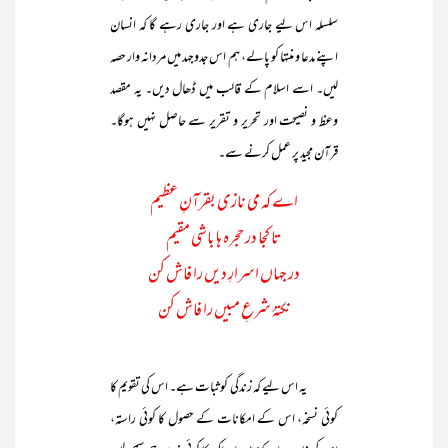
سلسلہ اس لیے جاری ہے اور جاری رہے گا کہ انسان
اپنے مدعا و منتہا کو پالے، ہم اس جدوجہد میں مردانہ وار حصہ
لیں۔ اسے اسلام کے قالب میں ڈھال دیں۔ یہ مقصد
وعظ و نصیحت اور تحریر و تقریر سے حاصل نہیں ہوگا۔
قرآن مجید پر عمل کرنے سے۔
اے کہ می نازی بقرآنِ عظیم
تا کجا در حجرہ ہا باشی مقیم
در جہاں اسرارِ دیں را فاش کن
نکتۂ شرعِ مبیں را فاش کن
یہ اس لیے کہ زندگی کو ثبات ہے۔ اس کی تقویم کا
کوئی نسخہ، اس کے امکانات کے حصول کا کوئی راستہ،