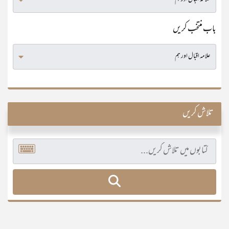
باب منتخب کریں
تلاش کریں