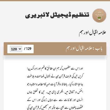
علامہ اقبال اور ہم
باب:
علامہ اقبال اور ہم
129 /
اور اس سے مقصود یہ کہ ہم ان حقائق کا فہم اور ادراک پیدا
کریں جن کی طرف قرآن مجید نے بکمالِ فصاحت و بلاغت
جا بجا اشارہ کیا۔ بالفاظ دیگر آیات الہیہ کا مطالعہ و مشاہدہ جو
انفس و آفاق میں بکھری پڑی ہیں۔ جن کا تعلق جہاں
انسان اور کائنات سے ہے وہاں زندگی اور اس کے
مختلف پہلوؤں سے بھی ہے تاکہ ہم سمجھیں کہ قرآن مجید کی