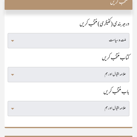
منتخب کریں
درجہ بندی (کٹیگری) منتخب کریں
کتاب منتخب کریں
باب منتخب کریں