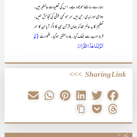
ہمارے سامنے موجود ہے۔ اس کی تعلیمات عالمگیر ہیں۔
دوامی اور ابدی، جن میں سرِ مو کمی بیشی کی گنجائش نہیں۔
تعظیم کا یہ عالم تھا کہ جہاں قرآن مجید کا ذکر آیا ان کا سر
{لَوۡ
فرطِ ادب سے جھک گیا۔ چہرہ متغیر ہوگیا۔ بفحوائے
اَنۡزَلۡنَا ہٰذَا الۡقُرۡاٰنَ
>>>
Sharing Link