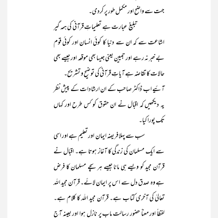
جہت سے واضح اور مکمل طور پر کردی۔
تبلیغ عبارت ہے تعلیماتِ قرآنی کی ہمہ گیر
اشاعت سے کہ ان سے دنیا کا کوئی انسان اور کوئی قوم
بے خبر نہ رہے اور تبیین یعنی جیسا بھی موقعہ اور جیسے بھی
حالات کا تقاضہ ہے آیاتِ قرآنی کی توضیح و تشریح۔
آئیے اب ڈاکٹر صاحب کے ان ارشادات کے پیش نظر
یہ دیکھیں کہ اقبال نے ان حقوق کو کس طرح اور کہاں
تک پورا کیا۔
سب سے پہلا فریضہ ایمان اور تعلیم ہے اور اسی
سے ایک مسلمان کی زندگی کا آغاز ہوتا ہے۔ اقبال نے
قرآن مجید کو ویسے ہی مانا جیسے ہر سچے مسلمان کا فرض
ہے وہ صدق دل سے اس پر ایمان لائے۔ قرآن مجید اللہ
تعالیٰ کی آخری کتاب ہے۔ قرآن مجید اللہ کا کلام ہے۔
لفظاً اور معناً حضور رسالت ماب پر نازل ہوا اور بعینہ آج