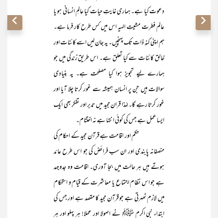
دعوت کیا ہے۔ ہماری غایتِ حیات کیا عالمِ انسانی ہو یا
عالم فطرت مشیتِ الہیہ اس میں کس طرح کار فرما ہے۔
ہم اپنی کنہِ ذات تک پہنچیں۔ یہ جان لیں اسے کائنات اور
خالق کائنات سے کیا تعلق ہے۔ اس طریق زندگی میں جو
ہمارے لیے تجویز ہوا کیا مصلحت ہے۔ یہ بنیادی
سوالات ہیں جن پر انسان ہمیشہ سے غور کرتا چلا آیا اور
غور کرتا رہے گا۔ لہٰذا قران مجید میں تدبر اور تفکر بھی ایک
ایسا عمل ہے جس کی کوئی انتہا ہے نہ اختتام۔
حکم اور اقامت ہے قرآن مجید کے احکام کی
منصفانہ پابندی اور ان سب فرائض کی جو اس طرح عائد
ہوتے ہیں ہر حالت میں بجا آوری۔ اقامت وہ جدوجہد
ہے جو اس نظام اجتماع یا معاشرت کے قیام و استحکام
میں لازم ٹھہرتی ہے جو قرآن مجید کا مقصد ہے اور جس کی
ابتداء نبی اکرم ﷺ نے اصولا اور عملا! ہر پہلو اور ہر