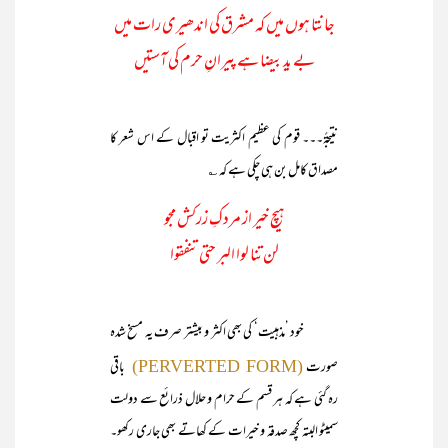
جانتا ہوں میں کہ مشرق کی اندھیری رات میں
بے یدِ بیضا ہے پیرانِ حرم کی آستیں
نتیجۃً۔۔۔ قوم کی عظیم اکثریت تو اقبال کے اس شعر کا
مصداق کامل بن ہی چکی ہے کہ ؎
ہیچ خیر از مردکِ زرکش مجو
لن تنا لوا البر حتی تنفقوا
خود ’مذہبیت‘ کی بھی اکثر و بیشتر صرف یہ مسخ شدہ
صورت
باقی
(PERVERTED FORM)
رہ گئی ہے کہ ہر قسم کے حرام و حلال ذرائع سے دولت
سمیٹو البتہ کچھ صدقہ و خیرات کے کھاتے بھی جاری رکھو۔