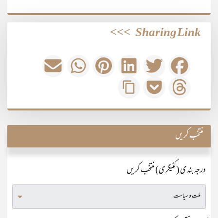
>>>
Sharing Link
منتخب کریں
درجہ بندی (کٹیگری) منتخب کریں