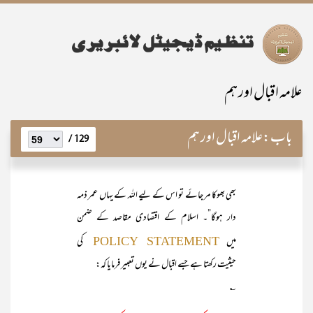
علامہ اقبال اور ہم
باب:
علامہ اقبال اور ہم
129 /
بھی بھوکا مر جائے تو اس کے لیے اللہ کے یہاں عمر ذمہ
دار ہوگا”۔ اسلام کے اقتصادی مقاصد کے ضمن
میں
کی
POLICY STATEMENT
حیثیت رکھتا ہے جسے اقبال نے یوں تعبیر فرمایا کہ:
؎