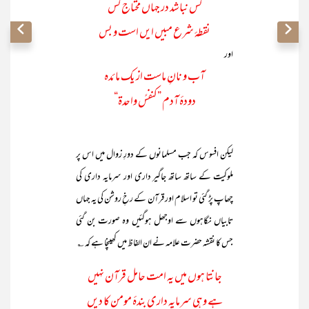
کس نباشد در جہاں محتاج کس
نقطۂ شرع مبیں ایں است و بس
اور
آب و نانِ ماست از یک مائدہ
دودۂ آدم ”کنفسً واحدۃ“
لیکن افسوس کہ جب مسلمانوں کے دورِ زوال میں اس پر
ملوکیت کے ساتھ ساتھ جاگیر داری اور سرمایہ داری کی
چھاپ پڑ گئی تو اسلام اور قرآن کے رخِ روشن کی یہ جہاں
تابیاں نگاہوں سے اوجھل ہوگئیں وہ صورت بن گئی
جس کا نقشہ حضرت علامہ نے ان الفاظ میں کھینچا ہے کہ ؎
جانتا ہوں میں یہ امت حامل قرآن نہیں
ہے وہی سرمایہ داری بندۂ مومن کا دیں