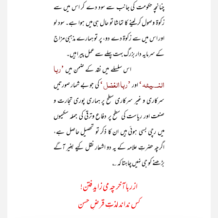
چنانچہ حکومت کی جانب سے سود دے کر اس میں سے
زکوۃ وصول کرلینے کا تماشا تو حال ہی میں ہوا ہے۔ سود لو
اور اس میں سے زکوۃ دے دو، پر تو ہمارے مذہبی مزاج
کے سرمایہ دار بزرگ بہت پہلے سے عمل پیرا ہیں۔
’ربا
اس سلسلے میں نقد کے ضمن میں
النسیئہ‘
’ربا الفضل‘
اور
کی جو بے شمار صورتیں
سرکاری و غیر سرکاری سطح پر ہماری پوری تجارت و
صنعت اور ریاست کی سطح پر دفاع وترقی کی جملہ سکیموں
میں رچی بسی ہوئی ہیں ان کا ذکر تو تحصیل حاصل ہے،
اگرچہ حضرتِ علامہ کے یہ دو اشعار نقل کیے بغیر آگے
بڑھنے کو جی نہیں چاہتا کہ ؎
از ربا آخر چہ می زاید فتن!
کس نداند لذتِ قرضِ حسن