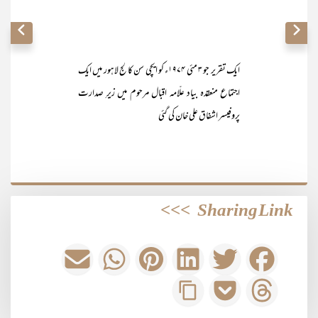
ایک تقریر جو ۳ مئی ۱۹۷۴ء کو ایچی سن کالج لاہور میں ایک
اجتماع منعقدہ بیاد علّامہ اقبال مرحوم میں زیرِ صدارت
پروفیسر اشفاق علی خان کی گئی
>>>
Sharing Link