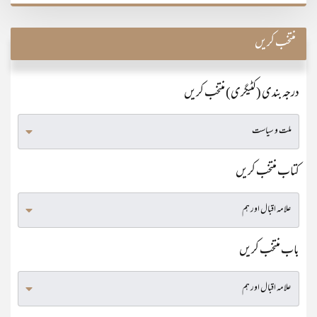
منتخب کریں
درجہ بندی (کٹیگری) منتخب کریں
کتاب منتخب کریں
باب منتخب کریں