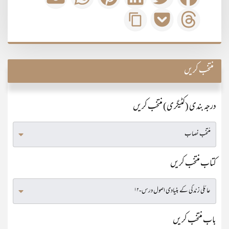
منتخب کریں
درجہ بندی (کٹیگری) منتخب کریں
کتاب منتخب کریں
باب منتخب کریں