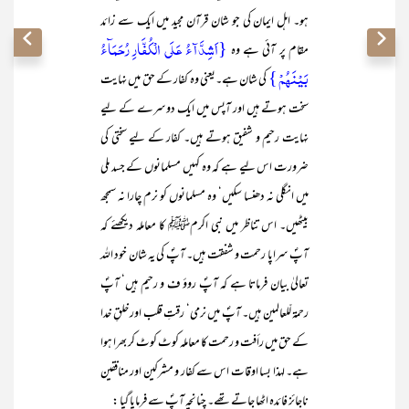
ہو۔ اہل ایمان کی جو شان قرآن مجید میں ایک سے زائد
{اَشِدَّآءُ عَلَی الۡکُفَّارِ رُحَمَآءُ
مقام پر آئی ہے وہ
بَیۡنَہُمۡ }
کی شان ہے۔یعنی وہ کفار کے حق میں نہایت
سخت ہوتے ہیں اور آپس میں ایک دوسرے کے لیے
نہایت رحیم و شفیق ہوتے ہیں۔ کفار کے لیے سختی کی
ضرورت اس لیے ہے کہ وہ کہیں مسلمانوں کے جسد ملی
میں انگلی نہ دھنسا سکیں‘ وہ مسلمانوں کو نرم چارا نہ سمجھ
بیٹھیں۔ اس تناظر میں نبی اکرمﷺ کا معاملہ دیکھئے کہ
آپؐ سراپا رحمت و شفقت ہیں۔ آپؐ کی یہ شان خود اللہ
تعالیٰ بیان فرماتا ہے کہ آپؐ روؤ ف و رحیم ہیں‘ آپؐ
رحمۃ لّلعالمین ہیں۔ آپؐ میں نرمی‘ رقتِ قلب اور خلقِ خدا
کے حق میں رأفت و رحمت کا معاملہ کوٹ کوٹ کر بھرا ہوا
ہے۔ لہذا بسا اوقات اس سے کفار و مشرکین اور منافقین
ناجائز فائدہ اٹھا جاتے تھے۔ چنانچہ آپؐ سے فرمایا گیا :