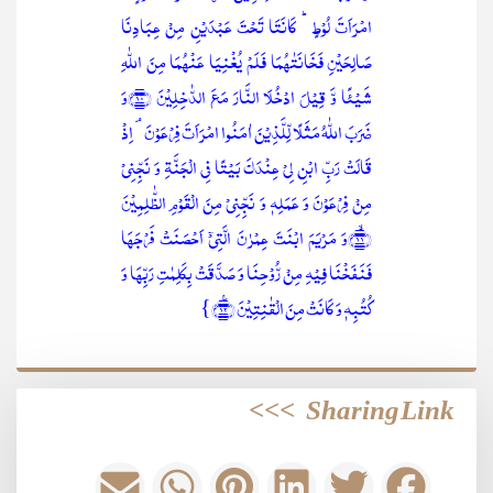
امۡرَاَتَ لُوۡطٍ ؕ کَانَتَا تَحۡتَ عَبۡدَیۡنِ مِنۡ عِبَادِنَا
صَالِحَیۡنِ فَخَانَتٰہُمَا فَلَمۡ یُغۡنِیَا عَنۡہُمَا مِنَ اللّٰہِ
شَیۡئًا وَّ قِیۡلَ ادۡخُلَا النَّارَ مَعَ الدّٰخِلِیۡنَ ﴿۱۰﴾وَ
ضَرَبَ اللّٰہُ مَثَلًا لِّلَّذِیۡنَ اٰمَنُوا امۡرَاَتَ فِرۡعَوۡنَ ۘ اِذۡ
قَالَتۡ رَبِّ ابۡنِ لِیۡ عِنۡدَکَ بَیۡتًا فِی الۡجَنَّۃِ وَ نَجِّنِیۡ
مِنۡ فِرۡعَوۡنَ وَ عَمَلِہٖ وَ نَجِّنِیۡ مِنَ الۡقَوۡمِ الظّٰلِمِیۡنَ
﴿ۙ۱۱﴾وَ مَرۡیَمَ ابۡنَتَ عِمۡرٰنَ الَّتِیۡۤ اَحۡصَنَتۡ فَرۡجَہَا
فَنَفَخۡنَا فِیۡہِ مِنۡ رُّوۡحِنَا وَ صَدَّقَتۡ بِکَلِمٰتِ رَبِّہَا وَ
کُتُبِہٖ وَ کَانَتۡ مِنَ الۡقٰنِتِیۡنَ ﴿٪۱۲﴾}
>>>
Sharing Link