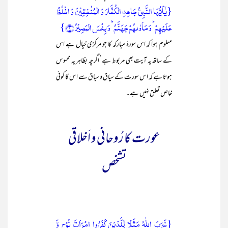
{یٰۤاَیُّہَا النَّبِیُّ جَاہِدِ الۡکُفَّارَ وَ الۡمُنٰفِقِیۡنَ وَ اغۡلُظۡ
عَلَیۡہِمۡ ؕ وَ مَاۡوٰىہُمۡ جَہَنَّمُ ؕ وَ بِئۡسَ الۡمَصِیۡرُ ﴿۹﴾}
معلوم ہوا کہ اس سورۂ مبارکہ کا جو مرکزی خیال ہے اس
کے ساتھ یہ آیت بھی مربوط ہے‘ اگرچہ بظاہر یہ محسوس
ہوتا ہے کہ اس سورت کے سیاق و سباق سے اس کا کوئی
خاص تعلق نہیں ہے۔
عورت کا رُوحانی و اَخلاقی
تشخص
{ضَرَبَ اللّٰہُ مَثَلًا لِّلَّذِیۡنَ کَفَرُوا امۡرَاَتَ نُوۡحٍ وَّ