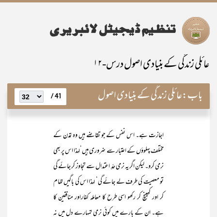
عائلی زندگی کے بنیادی اصول درس-۱۲
باب:
عائلی زندگی کے بنیادی اصول
41 /
اجازت ہے۔ اس نفس کے جو تقاضے ہیں وہ تمدن کے
مختلف پہلوؤں کے اعتبار سے ضروری ہیں‘لہذا اس پر بھی
نرمی کرو۔ لیکن اگر یہ نرمی حدِّ اعتدال سے تجاوز کر جائے گی
تو معصیت کی طرف لے جائے گی‘ لہذا اس کی باگیں تھام
کر اور کھینچ کر رکھو اسی طرح کا معاملہ کفاراور منافقین کا
ہے۔ ان کے بارے میں کوئی نرمی تمہارے دل میں نہ